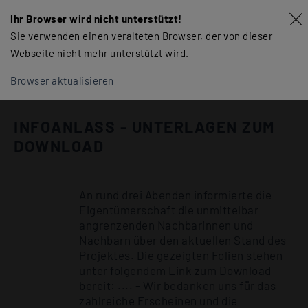
Ihr Browser wird nicht unterstützt!
Sie verwenden einen veralteten Browser, der von dieser
Webseite nicht mehr unterstützt wird.
Browser aktualisieren
INFOANLASS - UNTERLAGEN ZUM
DOWNLOAD
An rund drei Abenden informierte die
Eigentümerschaft die unmittelbar
angrenzenden Nachbarinnen und
Nachbarn über den aktuellen Stand des
Projektes. Die gezeigten Folien stehen
unter folgendem Link zum Download
bereit: .... - Wir bedanken uns für das
zahlreiche Erscheinen und die